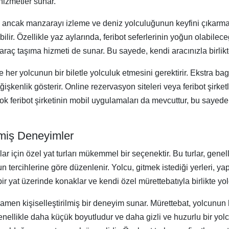
 hizmetler sunar.
, ancak manzarayı izleme ve deniz yolculuğunun keyfini çıkarma fı
ilir. Özellikle yaz aylarında, feribot seferlerinin yoğun olabile
raç taşıma hizmeti de sunar. Bu sayede, kendi aracınızla birlikt
e her yolcunun bir biletle yolculuk etmesini gerektirir. Ekstra baga
kenlik gösterir. Online rezervasyon siteleri veya feribot şirketler
çok feribot şirketinin mobil uygulamaları da mevcuttur, bu sayede b
ilmiş Deneyimler
r için özel yat turları mükemmel bir seçenektir. Bu turlar, genell
 tercihlerine göre düzenlenir. Yolcu, gitmek istediği yerleri, yap
 bir yat üzerinde konaklar ve kendi özel mürettebatıyla birlikte yo
mamen kişiselleştirilmiş bir deneyim sunar. Mürettebat, yolcunun he
genellikle daha küçük boyutludur ve daha gizli ve huzurlu bir yol