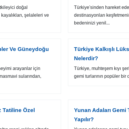
tkileyici doğal
Türkiye'sinden hareket ede
 kayalıkları, şelaleleri ve
destinasyonları keşfetmeni
bedeninizi yenil...
ipler Ve Güneydoğu
Türkiye Kalkışlı Lük
Nelerdir?
eyimi arayanlar için
Türkiye, muhteşem kıyı şerid
masmavi sularından,
gemi turlarının popüler bir 
 Tatiline Özel
Yunan Adaları Gemi T
Yapılır?