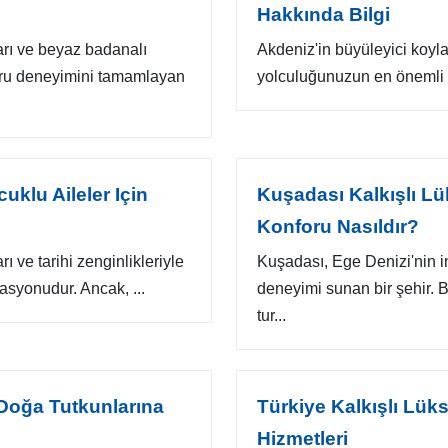
Hakkında Bilgi
arı ve beyaz badanalı
Akdeniz'in büyüleyici koyla
turu deneyimini tamamlayan
yolculuğunuzun en önemli un
uklu Aileler Için
Kuşadası Kalkışlı Lü
Konforu Nasıldır?
ı ve tarihi zenginlikleriyle
Kuşadası, Ege Denizi'nin in
nasyonudur. Ancak, ...
deneyimi sunan bir şehir. 
tur...
 Doğa Tutkunlarına
Türkiye Kalkışlı Lük
Hizmetleri