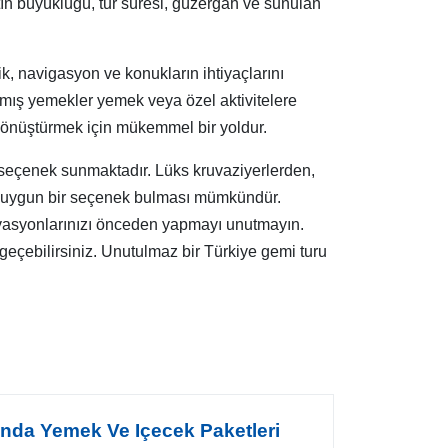
atın büyüklüğü, tur süresi, güzergah ve sunulan
ik, navigasyon ve konukların ihtiyaçlarını
anmış yemekler yemek veya özel aktivitelere
 dönüştürmek için mükemmel bir yoldur.
ok seçenek sunmaktadır. Lüks kruvaziyerlerden,
rine uygun bir seçenek bulması mümkündür.
zervasyonlarınızı önceden yapmayı unutmayın.
me geçebilirsiniz. Unutulmaz bir Türkiye gemi turu
ında Yemek Ve Içecek Paketleri