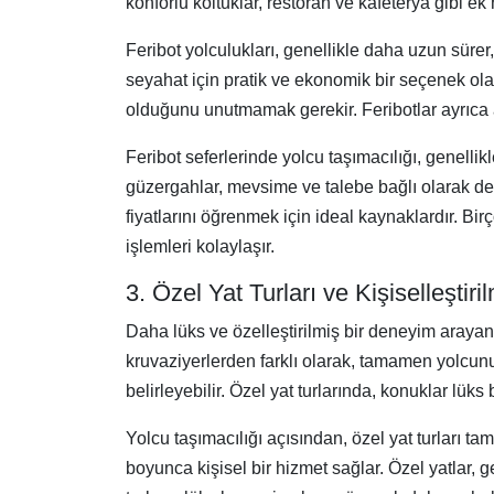
konforlu koltuklar, restoran ve kafeterya gibi ek
Feribot yolculukları, genellikle daha uzun sürer
seyahat için pratik ve ekonomik bir seçenek olab
olduğunu unutmamak gerekir. Feribotlar ayrıca a
Feribot seferlerinde yolcu taşımacılığı, genellikl
güzergahlar, mevsime ve talebe bağlı olarak değiş
fiyatlarını öğrenmek için ideal kaynaklardır. Bir
işlemleri kolaylaşır.
3. Özel Yat Turları ve Kişiselleştir
Daha lüks ve özelleştirilmiş bir deneyim arayanla
kruvaziyerlerden farklı olarak, tamamen yolcunun
belirleyebilir. Özel yat turlarında, konuklar lüks
Yolcu taşımacılığı açısından, özel yat turları ta
boyunca kişisel bir hizmet sağlar. Özel yatlar, 