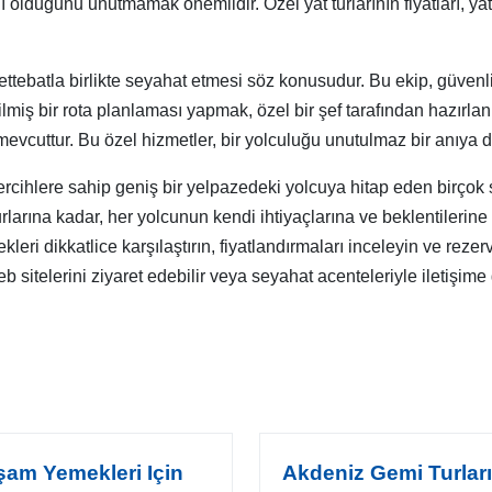
ı olduğunu unutmamak önemlidir. Özel yat turlarının fiyatları, y
rettebatla birlikte seyahat etmesi söz konusudur. Bu ekip, güvenl
rilmiş bir rota planlaması yapmak, özel bir şef tarafından hazırl
mevcuttur. Bu özel hizmetler, bir yolculuğu unutulmaz bir anıya
ve tercihlere sahip geniş bir yelpazedeki yolcuya hitap eden birç
at turlarına kadar, her yolcunun kendi ihtiyaçlarına ve beklentile
eri dikkatlice karşılaştırın, fiyatlandırmaları inceleyin ve re
 web sitelerini ziyaret edebilir veya seyahat acenteleriyle iletişi
şam Yemekleri Için
Akdeniz Gemi Turlar