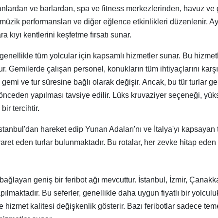
oranlardan ve barlardan, spa ve fitness merkezlerinden, havuz v
lı müzik performansları ve diğer eğlence etkinlikleri düzenlenir. A
a kıyı kentlerini keşfetme fırsatı sunar.
 genellikle tüm yolcular için kapsamlı hizmetler sunar. Bu hizmet
ur. Gemilerde çalışan personel, konukların tüm ihtiyaçlarını karş
, gemi ve tur süresine bağlı olarak değişir. Ancak, bu tür turlar ge
önceden yapılması tavsiye edilir. Lüks kruvaziyer seçeneği, yü
ir tercihtir.
İstanbul'dan hareket edip Yunan Adaları'nı ve İtalya'yı kapsayan
ret eden turlar bulunmaktadır. Bu rotalar, her zevke hitap eden ze
ine bağlayan geniş bir feribot ağı mevcuttur. İstanbul, İzmir, Çan
pılmaktadır. Bu seferler, genellikle daha uygun fiyatlı bir yolcul
e hizmet kalitesi değişkenlik gösterir. Bazı feribotlar sadece tem