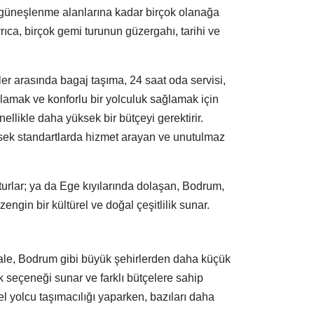
e güneşlenme alanlarına kadar birçok olanağa
yrıca, birçok gemi turunun güzergahı, tarihi ve
ler arasında bagaj taşıma, 24 saat oda servisi,
ılamak ve konforlu bir yolculuk sağlamak için
nellikle daha yüksek bir bütçeyi gerektirir.
ksek standartlarda hizmet arayan ve unutulmaz
 turlar; ya da Ege kıyılarında dolaşan, Bodrum,
ngin bir kültürel ve doğal çeşitlilik sunar.
akkale, Bodrum gibi büyük şehirlerden daha küçük
uk seçeneği sunar ve farklı bütçelere sahip
el yolcu taşımacılığı yaparken, bazıları daha