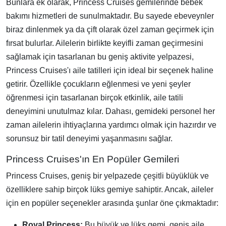
Bunlara ek olarak, Princess Cruises gemilerinde bebek
bakımı hizmetleri de sunulmaktadır. Bu sayede ebeveynler
biraz dinlenmek ya da çift olarak özel zaman geçirmek için
fırsat bulurlar. Ailelerin birlikte keyifli zaman geçirmesini
sağlamak için tasarlanan bu geniş aktivite yelpazesi,
Princess Cruises'ı aile tatilleri için ideal bir seçenek haline
getirir. Özellikle çocukların eğlenmesi ve yeni şeyler
öğrenmesi için tasarlanan birçok etkinlik, aile tatili
deneyimini unutulmaz kılar. Dahası, gemideki personel her
zaman ailelerin ihtiyaçlarına yardımcı olmak için hazırdır ve
sorunsuz bir tatil deneyimi yaşanmasını sağlar.
Princess Cruises'ın En Popüler Gemileri
Princess Cruises, geniş bir yelpazede çeşitli büyüklük ve
özelliklere sahip birçok lüks gemiye sahiptir. Ancak, aileler
için en popüler seçenekler arasında şunlar öne çıkmaktadır:
Royal Princess:
Bu büyük ve lüks gemi, geniş aile