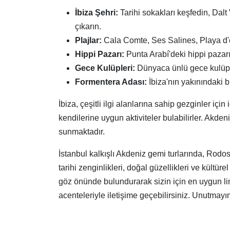
İbiza Şehri:
Tarihi sokakları keşfedin, Dal
çıkarın.
Plajlar:
Cala Comte, Ses Salines, Playa d'en
Hippi Pazarı:
Punta Arabí'deki hippi pazarı
Gece Kulüpleri:
Dünyaca ünlü gece kulüple
Formentera Adası:
İbiza'nın yakınındaki b
İbiza, çeşitli ilgi alanlarına sahip gezginler i
kendilerine uygun aktiviteler bulabilirler. Akde
sunmaktadır.
İstanbul kalkışlı Akdeniz gemi turlarında, Rodo
tarihi zenginlikleri, doğal güzellikleri ve kültüre
göz önünde bulundurarak sizin için en uygun liman
acenteleriyle iletişime geçebilirsiniz. Unutma