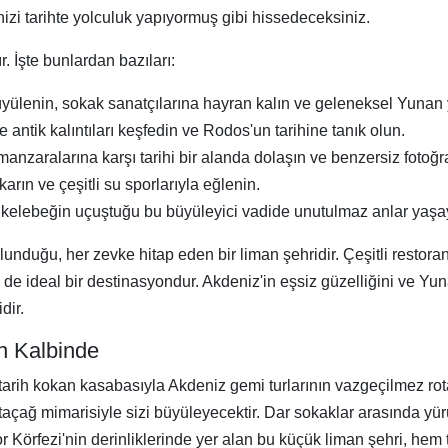
izi tarihte yolculuk yapıyormuş gibi hissedeceksiniz.
. İşte bunlardan bazıları:
ülenin, sokak sanatçılarına hayran kalın ve geleneksel Yunan y
ntik kalıntıları keşfedin ve Rodos'un tarihine tanık olun.
zaralarına karşı tarihi bir alanda dolaşın ve benzersiz fotoğra
arın ve çeşitli su sporlarıyla eğlenin.
 kelebeğin uçuştuğu bu büyüleyici vadide unutulmaz anlar yaşa
lunduğu, her zevke hitap eden bir liman şehridir. Çeşitli restoran
 de ideal bir destinasyondur. Akdeniz'in eşsiz güzelliğini ve Yu
dir.
in Kalbinde
tarih kokan kasabasıyla Akdeniz gemi turlarının vazgeçilmez ro
rtaçağ mimarisiyle sizi büyüleyecektir. Dar sokaklar arasında yürür
Körfezi'nin derinliklerinde yer alan bu küçük liman şehri, hem t