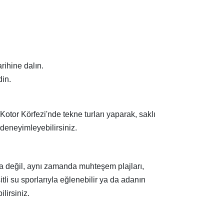
rihine dalın.
din.
Kotor Körfezi'nde tekne turları yaparak, saklı
 deneyimleyebilirsiniz.
yla değil, aynı zamanda muhteşem plajları,
itli su sporlarıyla eğlenebilir ya da adanın
lirsiniz.