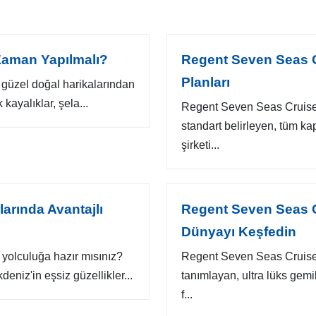
 Zaman Yapılmalı?
Regent Seven Seas 
Planları
n güzel doğal harikalarından
 kayalıklar, şela...
Regent Seven Seas Cruises
standart belirleyen, tüm ka
şirketi...
larında Avantajlı
Regent Seven Seas C
Dünyayı Keşfedin
yolculuğa hazır mısınız?
Regent Seven Seas Cruises
deniz'in eşsiz güzellikler...
tanımlayan, ultra lüks gemi
f...