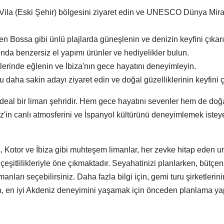
t Vila (Eski Şehir) bölgesini ziyaret edin ve UNESCO Dünya Miras
 Bossa gibi ünlü plajlarda güneşlenin ve denizin keyfini çıkarı
nda benzersiz el yapımı ürünler ve hediyelikler bulun.
rinde eğlenin ve İbiza'nın gece hayatını deneyimleyin.
u daha sakin adayı ziyaret edin ve doğal güzelliklerinin keyfini ç
çin ideal bir liman şehridir. Hem gece hayatını sevenler hem de do
niz'in canlı atmosferini ve İspanyol kültürünü deneyimlemek istey
s, Kotor ve İbiza gibi muhteşem limanlar, her zevke hitap eden 
l çeşitlilikleriyle öne çıkmaktadır. Seyahatinizi planlarken, bütçen
ları seçebilirsiniz. Daha fazla bilgi için, gemi turu şirketlerini
yın, en iyi Akdeniz deneyimini yaşamak için önceden planlama y