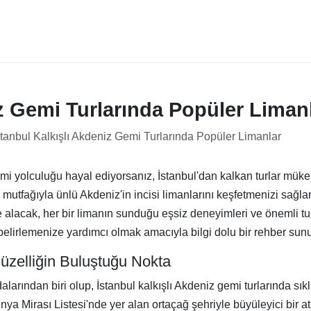
iz Gemi Turlarında Popüler Liman
stanbul Kalkışlı Akdeniz Gemi Turlarında Popüler Limanlar
 yolculuğu hayal ediyorsanız, İstanbul'dan kalkan turlar mükemme
i mutfağıyla ünlü Akdeniz'in incisi limanlarını keşfetmenizi sağlar
le alacak, her bir limanın sunduğu eşsiz deneyimleri ve önemli t
 belirlemenize yardımcı olmak amacıyla bilgi dolu bir rehber sun
Güzelliğin Buluştuğu Nokta
ndan biri olup, İstanbul kalkışlı Akdeniz gemi turlarında sıklık
Mirası Listesi'nde yer alan ortaçağ şehriyle büyüleyici bir at