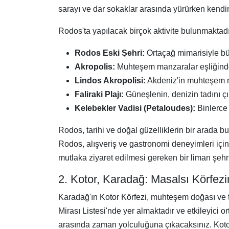
sarayı ve dar sokaklar arasında yürürken kendin
Rodos'ta yapılacak birçok aktivite bulunmaktadır
Rodos Eski Şehri:
Ortaçağ mimarisiyle büy
Akropolis:
Muhteşem manzaralar eşliğinde a
Lindos Akropolisi:
Akdeniz'in muhteşem man
Faliraki Plajı:
Güneşlenin, denizin tadını çık
Kelebekler Vadisi (Petaloudes):
Binlerce
Rodos, tarihi ve doğal güzelliklerin bir arada bu
Rodos, alışveriş ve gastronomi deneyimleri için
mutlaka ziyaret edilmesi gereken bir liman şehri
2. Kotor, Karadağ: Masalsı Körfez
Karadağ'ın Kotor Körfezi, muhteşem doğası ve 
Mirası Listesi'nde yer almaktadır ve etkileyici o
arasında zaman yolculuğuna çıkacaksınız. Kotor 