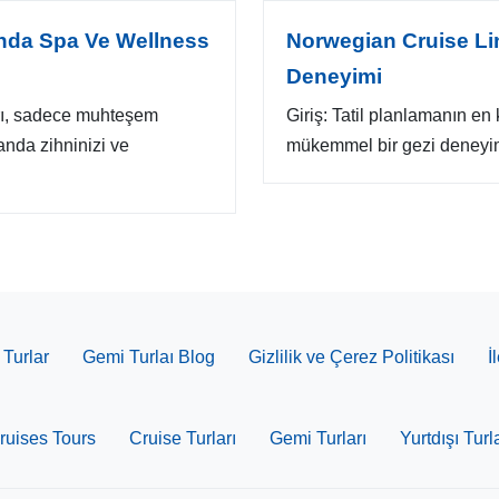
ında Spa Ve Wellness
Norwegian Cruise Li
Deneyimi
arı, sadece muhteşem
Giriş: Tatil planlamanın en 
anda zihninizi ve
mükemmel bir gezi deneyimi
Turlar
Gemi Turlaı Blog
Gizlilik ve Çerez Politikası
İ
ruises Tours
Cruise Turları
Gemi Turları
Yurtdışı Turla