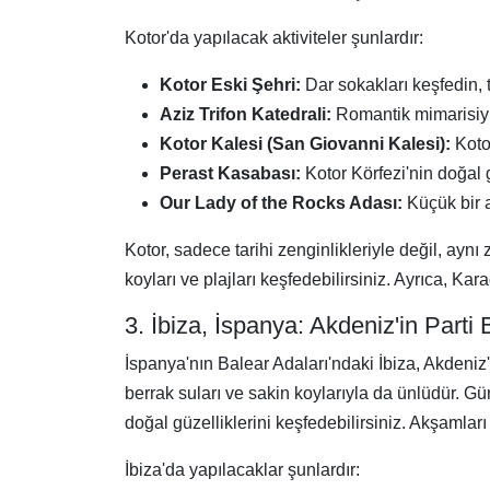
Kotor'da yapılacak aktiviteler şunlardır:
Kotor Eski Şehri:
Dar sokakları keşfedin, t
Aziz Trifon Katedrali:
Romantik mimarisiyle 
Kotor Kalesi (San Giovanni Kalesi):
Kotor
Perast Kasabası:
Kotor Körfezi'nin doğal g
Our Lady of the Rocks Adası:
Küçük bir a
Kotor, sadece tarihi zenginlikleriyle değil, aynı
koyları ve plajları keşfedebilirsiniz. Ayrıca, Ka
3. İbiza, İspanya: Akdeniz'in Parti
İspanya'nın Balear Adaları'ndaki İbiza, Akdeniz'
berrak suları ve sakin koylarıyla da ünlüdür. Gün
doğal güzelliklerini keşfedebilirsiniz. Akşamlar
İbiza'da yapılacaklar şunlardır: