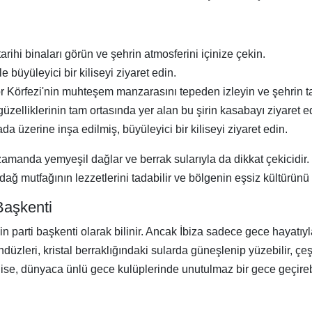
arihi binaları görün ve şehrin atmosferini içinize çekin.
büyüleyici bir kiliseyi ziyaret edin.
 Körfezi'nin muhteşem manzarasını tepeden izleyin ve şehrin ta
üzelliklerinin tam ortasında yer alan bu şirin kasabayı ziyaret e
da üzerine inşa edilmiş, büyüleyici bir kiliseyi ziyaret edin.
 zamanda yemyeşil dağlar ve berrak sularıyla da dikkat çekicidir. 
radağ mutfağının lezzetlerini tadabilir ve bölgenin eşsiz kültürünü
 Başkenti
in parti başkenti olarak bilinir. Ancak İbiza sadece gece hayatı
düzleri, kristal berraklığındaki sularda güneşlenip yüzebilir, çeş
ı ise, dünyaca ünlü gece kulüplerinde unutulmaz bir gece geçirebi