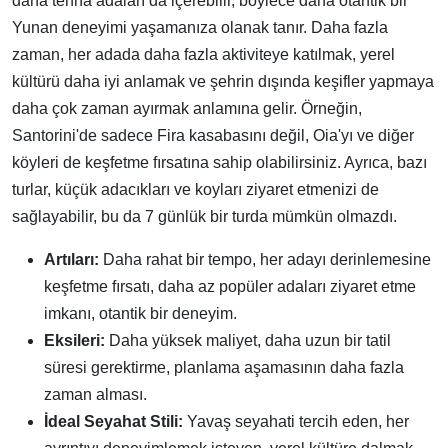
daha tenha adaları da içerebilir, böylece daha otantik bir
Yunan deneyimi yaşamanıza olanak tanır. Daha fazla
zaman, her adada daha fazla aktiviteye katılmak, yerel
kültürü daha iyi anlamak ve şehrin dışında keşifler yapmaya
daha çok zaman ayırmak anlamına gelir. Örneğin,
Santorini'de sadece Fira kasabasını değil, Oia'yı ve diğer
köyleri de keşfetme fırsatına sahip olabilirsiniz. Ayrıca, bazı
turlar, küçük adacıkları ve koyları ziyaret etmenizi de
sağlayabilir, bu da 7 günlük bir turda mümkün olmazdı.
Artıları:
Daha rahat bir tempo, her adayı derinlemesine
keşfetme fırsatı, daha az popüler adaları ziyaret etme
imkanı, otantik bir deneyim.
Eksileri:
Daha yüksek maliyet, daha uzun bir tatil
süresi gerektirme, planlama aşamasının daha fazla
zaman alması.
İdeal Seyahat Stili:
Yavaş seyahati tercih eden, her