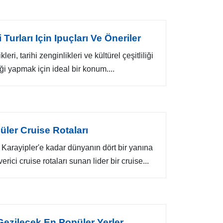
Turları Için Ipuçları Ve Öneriler
eri, tarihi zenginlikleri ve kültürel çeşitliliği
iği yapmak için ideal bir konum....
ler Cruise Rotaları
arayipler'e kadar dünyanın dört bir yanına
rici cruise rotaları sunan lider bir cruise...
Gezilecek En Popüler Yerler