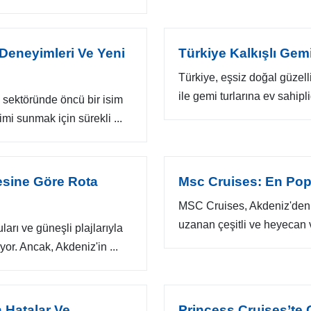
 Deneyimleri Ve Yeni
Türkiye Kalkışlı Gemi 
Türkiye, eşsiz doğal güzellikl
ile gemi turlarına ev sahipl
 sektöründe öncü bir isim
mi sunmak için sürekli ...
esine Göre Rota
Msc Cruises: En Popü
MSC Cruises, Akdeniz'den K
uzanan çeşitli ve heyecan ve
ları ve güneşli plajlarıyla
or. Ancak, Akdeniz'in ...
n Hatalar Ve
Princess Cruises’te 