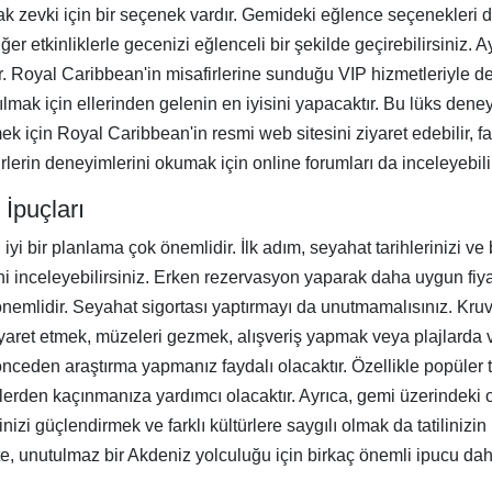
amak zevki için bir seçenek vardır. Gemideki eğlence seçenekleri d
er etkinliklerle gecenizi eğlenceli bir şekilde geçirebilirsiniz. 
tur. Royal Caribbean'in misafirlerine sunduğu VIP hizmetleriyle d
ılmak için ellerinden gelenin en iyisini yapacaktır. Bu lüks den
ek için Royal Caribbean'in resmi web sitesini ziyaret edebilir, far
irlerin deneyimlerini okumak için online forumları da inceleyebili
 İpuçları
yi bir planlama çok önemlidir. İlk adım, seyahat tarihlerinizi ve 
ni inceleyebilirsiniz. Erken rezervasyon yaparak daha uygun fiyat
 önemlidir. Seyahat sigortası yaptırmayı da unutmamalısınız. Kru
i ziyaret etmek, müzeleri gezmek, alışveriş yapmak veya plajlard
e önceden araştırma yapmanız faydalı olacaktır. Özellikle popüler 
en kaçınmanıza yardımcı olacaktır. Ayrıca, gemi üzerindeki ola
ilginizi güçlendirmek ve farklı kültürlere saygılı olmak da tatilinizi
te, unutulmaz bir Akdeniz yolculuğu için birkaç önemli ipucu dah