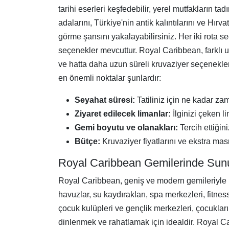
tarihi eserleri keşfedebilir, yerel mutfakların 
adalarını, Türkiye'nin antik kalıntılarını ve Hır
görme şansını yakalayabilirsiniz. Her iki rota seçe
seçenekler mevcuttur. Royal Caribbean, farklı u
ve hatta daha uzun süreli kruvaziyer seçenekler
en önemli noktalar şunlardır:
Seyahat süresi:
Tatiliniz için ne kadar za
Ziyaret edilecek limanlar:
İlginizi çeken li
Gemi boyutu ve olanakları:
Tercih ettiğin
Bütçe:
Kruvaziyer fiyatlarını ve ekstra masra
Royal Caribbean Gemilerinde Sunu
Royal Caribbean, geniş ve modern gemileriyle 
havuzlar, su kaydırakları, spa merkezleri, fitness 
çocuk kulüpleri ve gençlik merkezleri, çocukların
dinlenmek ve rahatlamak için idealdir. Royal Car