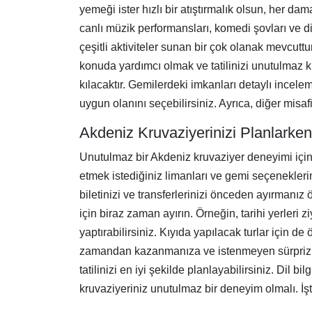
yemeği ister hızlı bir atıştırmalık olsun, her d
canlı müzik performansları, komedi şovları ve diğ
çeşitli aktiviteler sunan bir çok olanak mevcut
konuda yardımcı olmak ve tatilinizi unutulmaz k
kılacaktır. Gemilerdeki imkanları detaylı incelem
uygun olanını seçebilirsiniz. Ayrıca, diğer misaf
Akdeniz Kruvaziyerinizi Planlarken
Unutulmaz bir Akdeniz kruvaziyer deneyimi için i
etmek istediğiniz limanları ve gemi seçenekleri
biletinizi ve transferlerinizi önceden ayırmanız
için biraz zaman ayırın. Örneğin, tarihi yerler
yaptırabilirsiniz. Kıyıda yapılacak turlar için d
zamandan kazanmanıza ve istenmeyen sürprizlerd
tatilinizi en iyi şekilde planlayabilirsiniz. Dil b
kruvaziyeriniz unutulmaz bir deneyim olmalı. İş