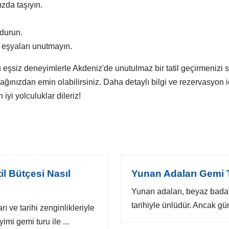
ızda taşıyın.
ndurun.
 eşyaları unutmayın.
şsiz deneyimlerle Akdeniz'de unutulmaz bir tatil geçirmenizi sağ
ağınızdan emin olabilirsiniz. Daha detaylı bilgi ve rezervasyon 
iyi yolculuklar dileriz!
il Bütçesi Nasıl
Yunan Adaları Gemi T
Yunan adaları, beyaz badan
tarihiyle ünlüdür. Ancak gün
ı ve tarihi zenginlikleriyle
imi gemi turu ile ...