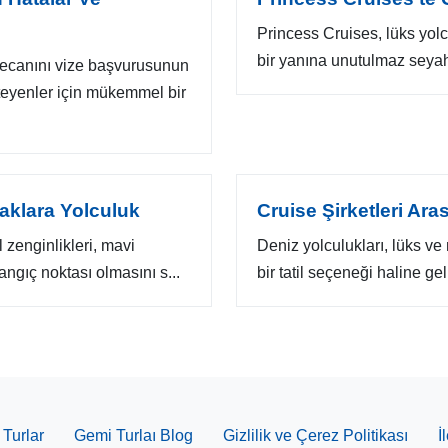
Princess Cruises, lüks yol
bir yanına unutulmaz seyaha
yecanını vize başvurusunun
eyenler için mükemmel bir
zaklara Yolculuk
Cruise Şirketleri Ar
l zenginlikleri, mavi
Deniz yolculukları, lüks v
langıç noktası olmasını s...
bir tatil seçeneği haline ge
Turlar
Gemi Turlaı Blog
Gizlilik ve Çerez Politikası
İ