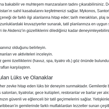
tadına bakabilir ve muhteşem manzaraların tadını çıkarabilirsiniz.
vatistan'ın sahil kasabalarını keşfetmenizi sağlar. Mykonos, Santori
neği de farklı ilgi alanlarına hitap eder; tarih meraklıları, plaj se
zunluklardaki kruvaziyerler sunarak, tatil planlarınıza en uygun
i ile Akdeniz'in güzelliklerini dilediğiniz kadar deneyimleyebili
manınız olduğunu belirleyin.
manları ve aktiviteleri inceleyin.
iz gemi özelliklerini (havuz, spa, tiyatro vb.) göz önünde bulundu
fları karşılaştırın.
lan Lüks ve Olanaklar
her zevke hitap eden lüks bir deneyim sunmaktadır. Gemilerde 
salonları, tiyatrolar, gece kulüpleri, restoranlar ve barlar yer alır
ızın güvenli ve eğlenceli bir tatil geçirmelerini sağlar. Yetişkinl
ibbean'in gemilerinde farklı mutfaklardan lezzetler sunan çeşitl