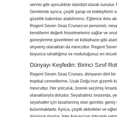
servisi gibi ayrıcalıklar standart olarak sunulur. M
Gemilerde ayrıca, çeşitli şarap ve kokteyllerin
güzellik bakımları alabilirsiniz. Eğlence dolu ak
Regent Seven Seas Cruises'un personeli, misafirle
kendilerini değerli hissetmelerini sağlar ve unu
güneşlenme güverteleri ve kütüphane gibi alanla
alışveriş olanakları da mevcuttur. Regent Seve
boyunca rahatlığınız ve mutluluğunuz en önceli
Dünyayı Keşfedin: Birinci Sınıf Rot
Regent Seven Seas Cruises, dünyanın dört bir y
tropikal cennetlerine, Uzak Doğu'nun gizemli kü
mevcuttur. Her yolculuk, özenle seçilmiş limanlara
olanaklarıyla doludur. Seyahatiniz sırasında, ye
seyahatler için tasarlanmış olan gemiler, geniş 
bulunmaktadır. Ayrıca, çeşitli aktiviteler ve e
düşünüp planlar. İster Avrupa’nın ihtişamlı şehir