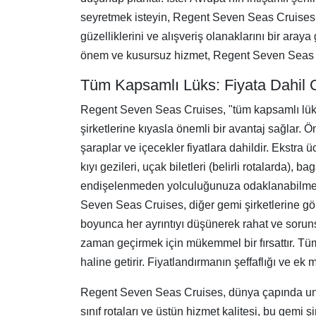
seyretmek isteyin, Regent Seven Seas Cruises s
güzelliklerini ve alışveriş olanaklarını bir araya
önem ve kusursuz hizmet, Regent Seven Seas Cru
Tüm Kapsamlı Lüks: Fiyata Dahil 
Regent Seven Seas Cruises, "tüm kapsamlı lüks" 
şirketlerine kıyasla önemli bir avantaj sağlar. 
şaraplar ve içecekler fiyatlara dahildir. Ekstra 
kıyı gezileri, uçak biletleri (belirli rotalarda),
endişelenmeden yolculuğunuza odaklanabilmeniz 
Seven Seas Cruises, diğer gemi şirketlerine gör
boyunca her ayrıntıyı düşünerek rahat ve soruns
zaman geçirmek için mükemmel bir fırsattır. Tü
haline getirir. Fiyatlandırmanın şeffaflığı ve ek 
Regent Seven Seas Cruises, dünya çapında unut
sınıf rotaları ve üstün hizmet kalitesi, bu gemi 