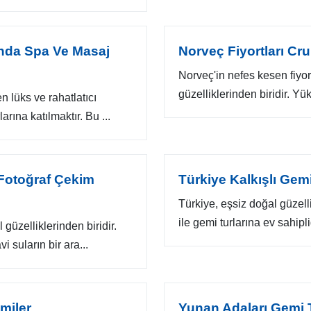
ında Spa Ve Masaj
Norveç Fiyortları Cr
Norveç'in nefes kesen fiyor
güzelliklerinden biridir. Yüks
n lüks ve rahatlatıcı
arına katılmaktır. Bu ...
 Fotoğraf Çekim
Türkiye Kalkışlı Gemi 
Türkiye, eşsiz doğal güzellikl
ile gemi turlarına ev sahipl
 güzelliklerinden biridir.
i suların bir ara...
miler
Yunan Adaları Gemi T