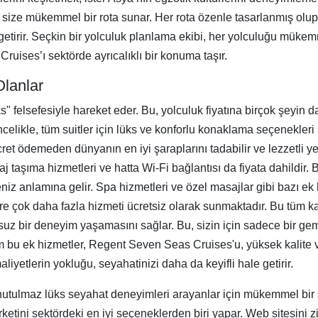
ize mükemmel bir rota sunar. Her rota özenle tasarlanmış olup, 
 getirir. Seçkin bir yolculuk planlama ekibi, her yolculuğu mükemme
ises’ı sektörde ayrıcalıklı bir konuma taşır.
Olanlar
felsefesiyle hareket eder. Bu, yolculuk fiyatına birçok şeyin da
Öncelikle, tüm suitler için lüks ve konforlu konaklama seçenekle
ücret ödemeden dünyanın en iyi şaraplarını tadabilir ve lezzetli y
 bagaj taşıma hizmetleri ve hatta Wi-Fi bağlantısı da fiyata dahildi
anlamına gelir. Spa hizmetleri ve özel masajlar gibi bazı ek hi
e çok daha fazla hizmeti ücretsiz olarak sunmaktadır. Bu tüm kap
uz bir deneyim yaşamasını sağlar. Bu, sizin için sadece bir gem
m bu ek hizmetler, Regent Seven Seas Cruises'u, yüksek kalite v
maliyetlerin yokluğu, seyahatinizi daha da keyifli hale getirir.
ulmaz lüks seyahat deneyimleri arayanlar için mükemmel bir se
şirketini sektördeki en iyi seçeneklerden biri yapar. Web sitesini