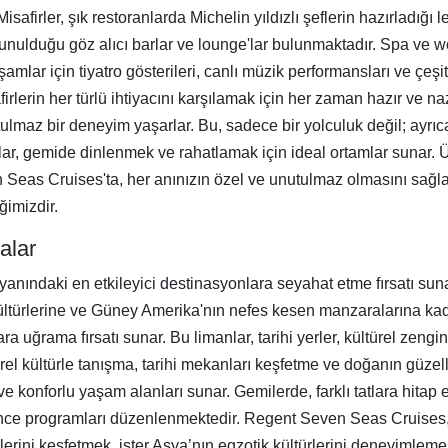
isafirler, şık restoranlarda Michelin yıldızlı şeflerin hazırladığı l
 sunulduğu göz alıcı barlar ve lounge'lar bulunmaktadır. Spa ve w
şamlar için tiyatro gösterileri, canlı müzik performansları ve çeşi
rin her türlü ihtiyacını karşılamak için her zaman hazır ve nazırd
tulmaz bir deneyim yaşarlar. Bu, sadece bir yolculuk değil; ayrıca
r, gemide dinlenmek ve rahatlamak için ideal ortamlar sunar. Üs
n Seas Cruises'ta, her anınızın özel ve unutulmaz olmasını sağ
ğimizdir.
alar
anındaki en etkileyici destinasyonlara seyahat etme fırsatı suna
ltürlerine ve Güney Amerika'nın nefes kesen manzaralarına kadar
 uğrama fırsatı sunar. Bu limanlar, tarihi yerler, kültürel zenginl
rel kültürle tanışma, tarihi mekanları keşfetme ve doğanın güzel
ve konforlu yaşam alanları sunar. Gemilerde, farklı tatlara hitap
ğlence programları düzenlenmektedir. Regent Seven Seas Cruises, 
lerini keşfetmek, ister Asya’nın egzotik kültürlerini deneyimlemek