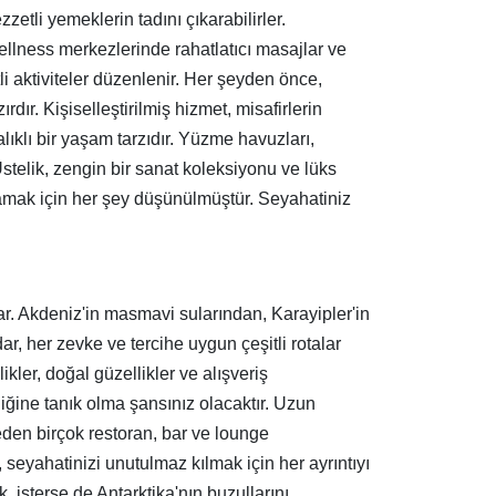
ezzetli yemeklerin tadını çıkarabilirler.
ellness merkezlerinde rahatlatıcı masajlar ve
tli aktiviteler düzenlenir. Her şeyden önce,
ır. Kişiselleştirilmiş hizmet, misafirlerin
lıklı bir yaşam tarzıdır. Yüzme havuzları,
telik, zengin bir sanat koleksiyonu ve lüks
lamak için her şey düşünülmüştür. Seyahatiniz
r. Akdeniz'in masmavi sularından, Karayipler'in
, her zevke ve tercihe uygun çeşitli rotalar
ikler, doğal güzellikler ve alışveriş
liğine tanık olma şansınız olacaktır. Uzun
 eden birçok restoran, bar ve lounge
seyahatinizi unutulmaz kılmak için her ayrıntıyı
, isterse de Antarktika'nın buzullarını