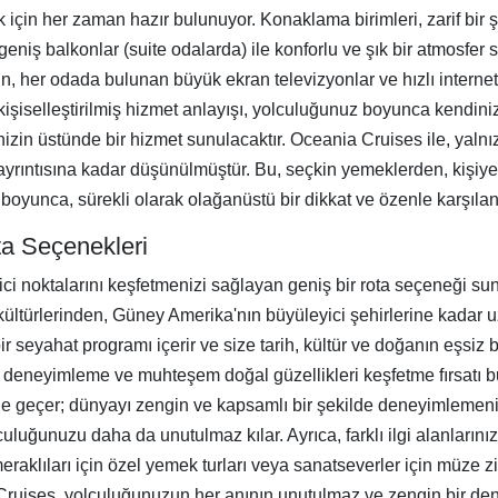
k için her zaman hazır bulunuyor. Konaklama birimleri, zarif bir 
geniş balkonlar (suite odalarda) ile konforlu ve şık bir atmosfe
n, her odada bulunan büyük ekran televizyonlar ve hızlı internet 
a, kişiselleştirilmiş hizmet anlayışı, yolculuğunuz boyunca kendi
erinizin üstünde bir hizmet sunulacaktır. Oceania Cruises ile, yal
ayrıntısına kadar düşünülmüştür. Bu, seçkin yemeklerden, kişiy
boyunca, sürekli olarak olağanüstü bir dikkat ve özenle karşıla
ta Seçenekleri
ci noktalarını keşfetmenizi sağlayan geniş bir rota seçeneği su
k kültürlerinden, Güney Amerika'nın büyüleyici şehirlerine kadar 
r seyahat programı içerir ve size tarih, kültür ve doğanın eşsiz b
rleri deneyimleme ve muhteşem doğal güzellikleri keşfetme fırsatı 
ne geçer; dünyayı zengin ve kapsamlı bir şekilde deneyimlemeniz
olculuğunuzu daha da unutulmaz kılar. Ayrıca, farklı ilgi alanların
raklıları için özel yemek turları veya sanatseverler için müze z
ruises, yolculuğunuzun her anının unutulmaz ve zengin bir dene