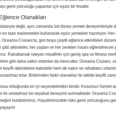
z gemi yolculuğu yapanlar için eşsiz bir fırsattır.
ğlence Olanakları
larıyla değil, aynı zamanda üst düzey yemek deneyimleriyle de 
e en taze malzemeleri kullanarak eşsiz yemekler hazırlıyor. Her gü
 Oceania Cruises'ta, gün boyu çeşitli eğlence etkinlikleri düzenle
i gibi aktiviteler, her yaştan ve her zevkten insanı eğlendirecek 
niz. Rahatlamak isteyen misafirler için geniş spa ve fitness mer
ileri gibi daha sakin ortamlar da mevcuttur. Oceania Cruises, z
yifli aktivitelere katılabilir hem de sakin ve rahatlatıcı ortamla
ulmaz kılar. Birbirinden farklı olanaklar ile tatilde keyifli za
su olduğunda en iyi seçeneklerden biridir. Kusursuz hizmet anlay
 ile unutulmaz bir seyahat deneyimi sunmaktadır. Oceania Cruis
eneğini bulabilirsiniz. Hayallerinizdeki lüks gemi yolculuğunu 
yaşayın!