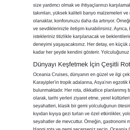
size yardımcı olmak ve ihtiyaçlarınızı karşılama
takımları, yüksek kaliteli banyo malzemeleri ve 
olanaklar, konforunuzu daha da artırıyor. Örneği
ve sevdiklerinizle iletişim kurabilirsiniz. Ayrıc
istekleriniz titizlikle karşılanacak ve beklentil
deneyimi yaşayacaksınız. Her detay, en küçük 
kadar her şeyde kendini gösterir. Yolculuğunuz 
Dünyayı Keşfetmek İçin Çeşitli Ro
Oceania Cruises, dünyanın en güzel ve ilgi çeki
Karayipler'in tropik adalarına, Asya'nın egzoti
bulunmaktadır. Her rota, dikkatlice planlanmış bi
olarak, tarihi yerleri ziyaret etme, yerel kültü
seyahatleri, klasik bir gemi yolculuğunun ötesi
kıyıdan kıyıya gezi turları ve özel etkinlikler, y
seyahatler de mevcuttur. Örneğin, gastronomi me
Hangi rota ve gemi seçerseniz seçin, Oceania C