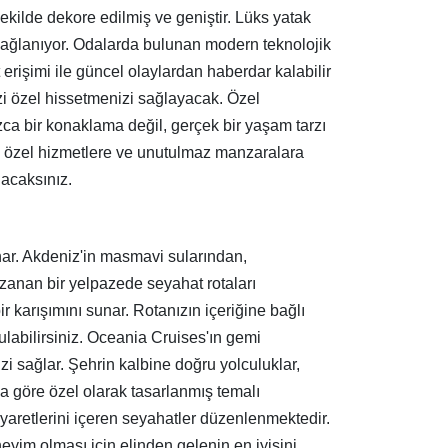
şekilde dekore edilmiş ve geniştir. Lüks yatak
r sağlanıyor. Odalarda bulunan modern teknolojik
erişimi ile güncel olaylardan haberdar kalabilir
nizi özel hissetmenizi sağlayacak. Özel
nızca bir konaklama değil, gerçek bir yaşam tarzı
e özel hizmetlere ve unutulmaz manzaralara
nacaksınız.
nar. Akdeniz'in masmavi sularından,
uzanan bir yelpazede seyahat rotaları
ir karışımını sunar. Rotanızın içeriğine bağlı
bulabilirsiniz. Oceania Cruises'ın gemi
i sağlar. Şehrin kalbine doğru yolculuklar,
ıza göre özel olarak tasarlanmış temalı
iyaretlerini içeren seyahatler düzenlenmektedir.
yim olması için elinden gelenin en iyisini