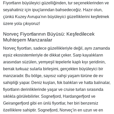
Fiyortların büyüleyici güzelliğinden, tur seçeneklerinden ve
seyahatiniz için ipuçlarından bahsedeceğiz. Hazır olun,
çünkü Kuzey Avrupa'nın büyüleyici güzelliklerini keşfetmek
üzere yola çıkıyoruz!
Norveç Fiyortlarının Büyüsü: Keşfedilecek
Muhteşem Manzaralar
Norveç fiyortları, sadece güzellikleriyle değil, aynı zamanda
eşsiz ekosistemleriyle de dikkat çeker. Sarp kayalıkların
arasından süzülen, yemyeşil tepelerle kaplı kıyı şeridinin,
berrak turkuaz sularla birleşimi, gerçekten büyüleyici bir
manzaradır. Bu bölge, sayısız vahşi yaşam türüne de ev
sahipliği yapar. Deniz kuşları, fok balıkları ve hatta balinalar,
fiyortların derinliklerinde yaşar ve cruise turları sırasında
sıklıkla görülebilirler. Sognefjord, Hardangerfjord ve
Geirangerfjord gibi en ünlü fiyortlar, her biri benzersiz
özelliklere sahiptir. Sognefjord, Norveç'in en uzun ve en