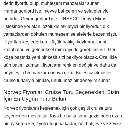
derin fiyordu olup, muhteşem manzaralar sunar.
Hardangerfjord ise, meyve bahçeleri ve şelaleleriyle
ünlüdür. Geirangerfjord ise, UNESCO Dünya Mirası
listesinde yer alan, özellikle etkileyici bir fiyordur, dik
yamaçlardan dökülen muhteşem şelalelerle bezenmiştir.
Fiyortları keşfederken, küçük balıkçı köylerini, tarihi
kasabaları ve geleneksel mimariyi de görebilirsiniz. Her
köşe başında yeni bir keşif sizi bekliyor olacak. Özellikle
gün batımı zamanı, fiyortların renkleri değişir ve daha da
büyüleyici bir manzara ortaya çıkar. Bu eşsiz atmosfer,
cruise turlarıyla birlikte, unutulmaz bir deneyim sunar.
Norveç Fiyortları Cruise Turu Seçenekleri: Sizin
İçin En Uygun Turu Bulun
Norveç fiyortlarını keşfetmek için çok çeşitli cruise turu
seçenekleri mevcuttur. Kısa bir hafta sonu gezisinden uzun
bir ay süren keşif yolculuğuna kadar, her bütçeye ve zevke