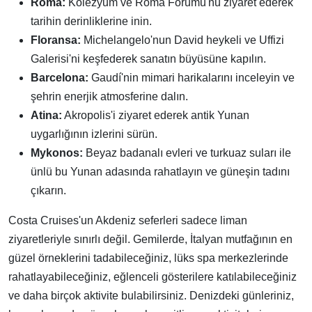
Roma:
Kolezyum ve Roma Forumu'nu ziyaret ederek
tarihin derinliklerine inin.
Floransa:
Michelangelo'nun David heykeli ve Uffizi
Galerisi'ni keşfederek sanatın büyüsüne kapılın.
Barcelona:
Gaudí'nin mimari harikalarını inceleyin ve
şehrin enerjik atmosferine dalın.
Atina:
Akropolis'i ziyaret ederek antik Yunan
uygarlığının izlerini sürün.
Mykonos:
Beyaz badanalı evleri ve turkuaz suları ile
ünlü bu Yunan adasında rahatlayın ve güneşin tadını
çıkarın.
Costa Cruises'un Akdeniz seferleri sadece liman
ziyaretleriyle sınırlı değil. Gemilerde, İtalyan mutfağının en
güzel örneklerini tadabileceğiniz, lüks spa merkezlerinde
rahatlayabileceğiniz, eğlenceli gösterilere katılabileceğiniz
ve daha birçok aktivite bulabilirsiniz. Denizdeki günleriniz,