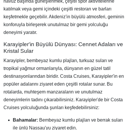
havuz başında güneşlenmek, çeşitli spor aktivitelerine
katılmak veya gemi içindeki çeşitli restoran ve barları
keşfetmekle geçebilir. Akdeniz'in büyülü atmosferi, geminin
konforuyla birleşerek unutulmaz bir gemi yolculuğu
deneyimi yaratır.
Karayipler'in Büyülü Dünyası: Cennet Adaları ve
Kristal Sular
Karayipler, bembeyaz kumlu plajları, turkuaz suları ve
tropikal yağmur ormanlarıyla, dünyanın en güzel tatil
destinasyonlarından biridir. Costa Cruises, Karayipler'in en
popüler adalarını ziyaret eden çeşitli rotalar sunar. Bu
rotalarda, muhteşem manzaraların ve unutulmaz
deneyimlerin tadını çıkarabilirsiniz. Karayipler'de bir Costa
Cruises yolculuğunda şunları keşfedebilirsiniz:
Bahamalar:
Bembeyaz kumlu plajları ve berrak suları
ile ünlü Nassau'yu ziyaret edin.