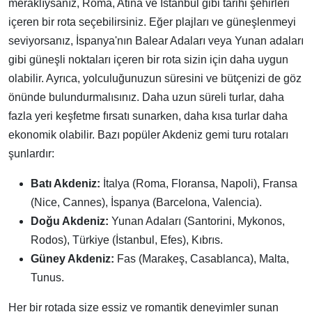
meraklıysanız, Roma, Atina ve İstanbul gibi tarihi şehirleri
içeren bir rota seçebilirsiniz. Eğer plajları ve güneşlenmeyi
seviyorsanız, İspanya'nın Balear Adaları veya Yunan adaları
gibi güneşli noktaları içeren bir rota sizin için daha uygun
olabilir. Ayrıca, yolculuğunuzun süresini ve bütçenizi de göz
önünde bulundurmalısınız. Daha uzun süreli turlar, daha
fazla yeri keşfetme fırsatı sunarken, daha kısa turlar daha
ekonomik olabilir. Bazı popüler Akdeniz gemi turu rotaları
şunlardır:
Batı Akdeniz:
İtalya (Roma, Floransa, Napoli), Fransa
(Nice, Cannes), İspanya (Barcelona, Valencia).
Doğu Akdeniz:
Yunan Adaları (Santorini, Mykonos,
Rodos), Türkiye (İstanbul, Efes), Kıbrıs.
Güney Akdeniz:
Fas (Marakeş, Casablanca), Malta,
Tunus.
Her bir rotada size eşsiz ve romantik deneyimler sunan