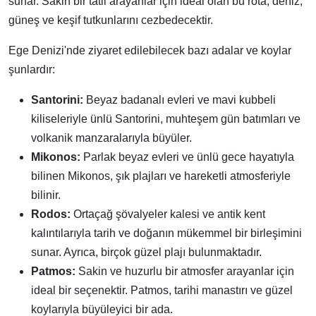
sunar. Sakin bir tatil arayanlar için ideal olan bu rota, deniz,
güneş ve keşif tutkunlarını cezbedecektir.
Ege Denizi'nde ziyaret edilebilecek bazı adalar ve koylar
şunlardır:
Santorini:
Beyaz badanalı evleri ve mavi kubbeli
kiliseleriyle ünlü Santorini, muhteşem gün batımları ve
volkanik manzaralarıyla büyüler.
Mikonos:
Parlak beyaz evleri ve ünlü gece hayatıyla
bilinen Mikonos, şık plajları ve hareketli atmosferiyle
bilinir.
Rodos:
Ortaçağ şövalyeler kalesi ve antik kent
kalıntılarıyla tarih ve doğanın mükemmel bir birleşimini
sunar. Ayrıca, birçok güzel plajı bulunmaktadır.
Patmos:
Sakin ve huzurlu bir atmosfer arayanlar için
ideal bir seçenektir. Patmos, tarihi manastırı ve güzel
koylarıyla büyüleyici bir ada.