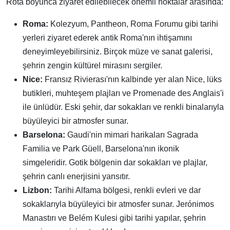
Rota boyunca ziyaret edilebilecek önemli noktalar arasında:
Roma:
Kolezyum, Pantheon, Roma Forumu gibi tarihi
yerleri ziyaret ederek antik Roma'nın ihtişamını
deneyimleyebilirsiniz. Birçok müze ve sanat galerisi,
şehrin zengin kültürel mirasını sergiler.
Nice:
Fransız Rivierası'nın kalbinde yer alan Nice, lüks
butikleri, muhteşem plajları ve Promenade des Anglais'i
ile ünlüdür. Eski şehir, dar sokakları ve renkli binalarıyla
büyüleyici bir atmosfer sunar.
Barselona:
Gaudi'nin mimari harikaları Sagrada
Familia ve Park Güell, Barselona'nın ikonik
simgeleridir. Gotik bölgenin dar sokakları ve plajlar,
şehrin canlı enerjisini yansıtır.
Lizbon:
Tarihi Alfama bölgesi, renkli evleri ve dar
sokaklarıyla büyüleyici bir atmosfer sunar. Jerónimos
Manastırı ve Belém Kulesi gibi tarihi yapılar, şehrin