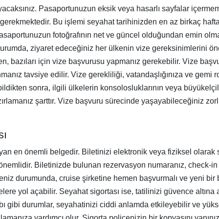
yacaksınız. Pasaportunuzun eksik veya hasarlı sayfalar içerme
gerekmektedir. Bu işlemi seyahat tarihinizden en az birkaç haf
asaportunuzun fotoğrafının net ve güncel olduğundan emin olmal
u durumda, ziyaret edeceğiniz her ülkenin vize gereksinimlerini
ken, bazıları için vize başvurusu yapmanız gerekebilir. Vize başv
nız tavsiye edilir. Vize gerekliliği, vatandaşlığınıza ve gemi r
dikten sonra, ilgili ülkelerin konsolosluklarının veya büyükelçili
ırlamanız şarttır. Vize başvuru sürecinde yaşayabileceğiniz zorl
sı
yan en önemli belgedir. Biletinizi elektronik veya fiziksel olara
emlidir. Biletinizde bulunan rezervasyon numaranız, check-in 
tmeniz durumunda, cruise şirketine hemen başvurmalı ve yeni bir 
ere yol açabilir. Seyahat sigortası ise, tatilinizi güvence altın
ı gibi durumlar, seyahatinizi ciddi anlamda etkileyebilir ve yükse
lamanıza yardımcı olur. Sigorta poliçenizin bir kopyasını yanınızd