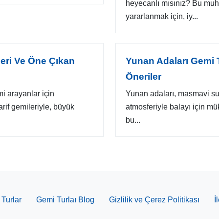
heyecanlı mısınız? Bu muht
yararlanmak için, iy...
eri Ve Öne Çıkan
Yunan Adaları Gemi Tu
Öneriler
i arayanlar için
Yunan adaları, masmavi sul
if gemileriyle, büyük
atmosferiyle balayı için mü
bu...
Turlar
Gemi Turlaı Blog
Gizlilik ve Çerez Politikası
İ