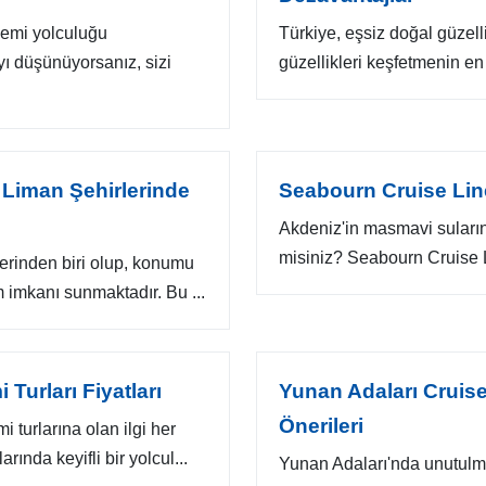
gemi yolculuğu
Türkiye, eşsiz doğal güzelli
ı düşünüyorsanız, sizi
güzellikleri keşfetmenin en k
 Liman Şehirlerinde
Seabourn Cruise Line
Akdeniz'in masmavi suların
misiniz? Seabourn Cruise Li
lerinden biri olup, konumu
m imkanı sunmaktadır. Bu ...
 Turları Fiyatları
Yunan Adaları Cruise 
Önerileri
 turlarına olan ilgi her
ında keyifli bir yolcul...
Yunan Adaları'nda unutulm