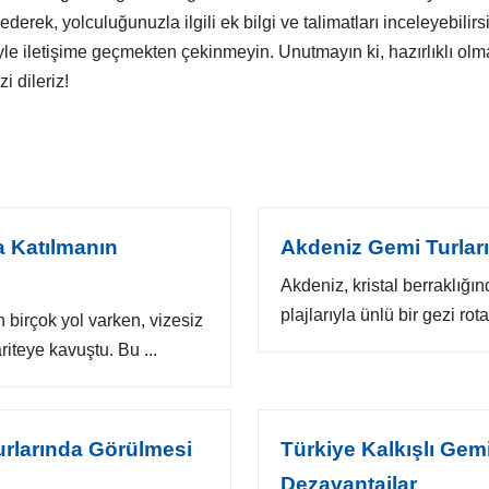
t ederek, yolculuğunuzla ilgili ek bilgi ve talimatları inceleyebilir
iyle iletişime geçmekten çekinmeyin. Unutmayın ki, hazırlıklı olma
i dileriz!
a Katılmanın
Akdeniz Gemi Turları
Akdeniz, kristal berraklığı
plajlarıyla ünlü bir gezi rot
n birçok yol varken, vizesiz
riteye kavuştu. Bu ...
urlarında Görülmesi
Türkiye Kalkışlı Gemi
Dezavantajlar