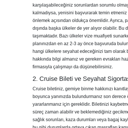
karşılaşabileceğiniz sorunlardan sorumlu olma
kalmadıysa, yenisini başvurarak temin etmeniz 
önlemek açısından oldukça önemlidir. Ayrıca, p
dışında başka ülkeler de yer alıyor olabilir. B
taşımaktadır. Bazı ülkeler vize muafiyeti sunar
planınızdan en az 2-3 ay önce başvuruda bulunma
hangi ülkelere seyahat edeceğinizi tam olarak bil
hakkında bilgi almanız ve gereken evrakları haz
firmasıyla çalışmayı da düşünebilirsiniz.
2. Cruise Bileti ve Seyahat Sigorta
Cruise biletiniz, gemiye binme hakkınızı kanıtla
boyunca yanınızda bulundurmanız son derece ön
yararlanmanız için gereklidir. Biletinizi kaybe
süreç zaman alabilir ve beklemediğiniz gecikmel
sağlık sorunları, kaza durumları veya bagaj kayb
bu gibi durumlarda ortaya çıkan masrafları karşı