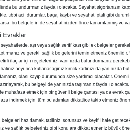
in altında bulundurmanız faydalı olacaktır. Seyahat sigortanızın ka
kle, tıbbi acil durumlar, bagaj kaybı ve seyahat iptali gibi dur
ler varsa, bu belgelerin de seyahatinizden önce tamamlanmış ve 
i Evraklar
ere seyahatlerde, aşı veya sağlık sertifikası gibi ek belgeler gerek
yaptırmanız ve gerekli sağlık belgelerini temin etmeniz önemlidir
irli ilaçlar için reçetelerinizi yanınızda bulundurmanız gerekeb
yahatiniz boyunca kullanacağınız kimlik kartınızı da yanınızda b
lamanız, olası kayıp durumunda size yardımcı olacaktır. Önemli t
 hazırlayarak, bu belgeyi de yanınızda taşımanız faydalı olacaktır. 
lde muhafaza etmek için bir güvenli belge çantası ya da evrak ça
aza indirmek için, tüm bu adımları dikkatlice takip etmeniz önemli
 belgeleri hazırlamak, tatilinizi sorunsuz ve keyifli hale getirece
anız ve sağlık belgeleriniz gibi konulara dikkat etmeniz büyük öne