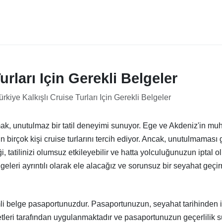
urları Için Gerekli Belgeler
ürkiye Kalkışlı Cruise Turları Için Gerekli Belgeler
ak, unutulmaz bir tatil deneyimi sunuyor. Ege ve Akdeniz'in muht
n birçok kişi cruise turlarını tercih ediyor. Ancak, unutulmamas
ği, tatilinizi olumsuz etkileyebilir ve hatta yolculuğunuzun ipta
elgeleri ayrıntılı olarak ele alacağız ve sorunsuz bir seyahat geçi
emli belge pasaportunuzdur. Pasaportunuzun, seyahat tarihinden i
etleri tarafından uygulanmaktadır ve pasaportunuzun geçerlilik 