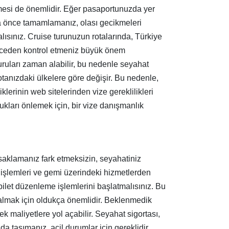
mesi de önemlidir. Eğer pasaportunuzda yer
ta önce tamamlamanız, olası gecikmeleri
ısınız. Cruise turunuzun rotalarında, Türkiye
 önceden kontrol etmeniz büyük önem
uruları zaman alabilir, bu nedenle seyahat
otanızdaki ülkelere göre değişir. Bu nedenle,
klerinin web sitelerinden vize gereklilikleri
ukları önlemek için, bir vize danışmanlık
k saklamanız fark etmeksizin, seyahatiniz
işlemleri ve gemi üzerindeki hizmetlerden
bilet düzenleme işlemlerini başlatmalısınız. Bu
a almak için oldukça önemlidir. Beklenmedik
k maliyetlere yol açabilir. Seyahat sigortası,
a taşımanız, acil durumlar için gereklidir.