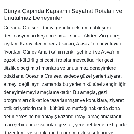
Dünya Çapında Kapsamlı Seyahat Rotaları ve
Unutulmaz Deneyimler
Oceania Cruises, dünya genelindeki en muhteşem
destinasyonları keşfetme fırsatı sunar. Akdeniz'in güneşli
kıyıları, Karayipler'in berrak suları, Alaska'nın büyüleyici
fiyortları, Güney Amerika'nın renkli şehirleri ve Asya'nın
egzotik kültürü gibi çeşitli rotalar mevcuttur. Her gezi,
titizlikle seçilmiş limanlara ve unutulmaz deneyimlere
odaklanır. Oceania Cruises, sadece güzel yerleri ziyaret
etmeyi değil, aynı zamanda bu yerlerin kültürel zenginliğini
deneyimlemeyi amaçlamaktadır. Bu amaçla, gezi
programları dikkatlice tasarlanmıştır ve konuklara, ziyaret
ettikleri yerlerin tarihi, kültürü ve mutfağı hakkında daha
derinlemesine bir anlayış kazandırmayı amaçlamaktadır. Li-
man şehirlerinde sunulan geziler, yerel rehberler eşliğinde
düzenlenir ve konukların bölgenin gizli köşelerini ve